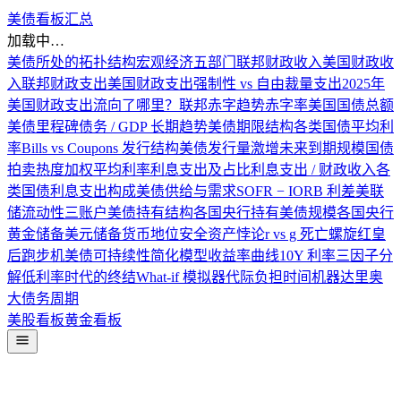
美债看板
汇总
加载中…
美债所处的拓扑结构
宏观经济五部门
联邦财政收入
美国财政收
入
联邦财政支出
美国财政支出
强制性 vs 自由裁量支出
2025年
美国财政支出流向了哪里？
联邦赤字趋势
赤字率
美国国债总额
美债里程碑
债务 / GDP 长期趋势
美债期限结构
各类国债平均利
率
Bills vs Coupons 发行结构
美债发行量激增
未来到期规模
国债
拍卖热度
加权平均利率
利息支出及占比
利息支出 / 财政收入
各
类国债利息支出构成
美债供给与需求
SOFR − IORB 利差
美联
储流动性三账户
美债持有结构
各国央行持有美债规模
各国央行
黄金储备
美元储备货币地位
安全资产悖论
r vs g 死亡螺旋
红皇
后跑步机
美债可持续性简化模型
收益率曲线
10Y 利率三因子分
解
低利率时代的终结
What-if 模拟器
代际负担时间机器
达里奥
大债务周期
美股看板
黄金看板
美国国债时钟 · U.S. NATIONAL DEBT CLOCK