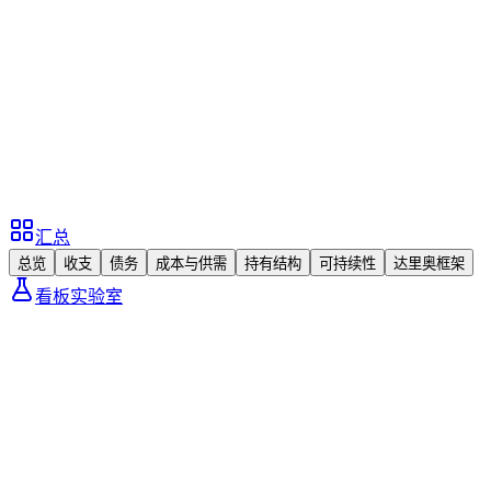
汇总
总览
收支
债务
成本与供需
持有结构
可持续性
达里奥框架
看板实验室
美债所处的拓扑结构
：
一张图看懂全市场关系
美债是美国财政、货币政策、金融抵押品、居民储蓄、全球美
元需求与资产估值共同交汇的核心市场。
Core Market
美债市场
美国政府信用证券化
美元体系核心抵押品
全球资产定价锚
财政融资